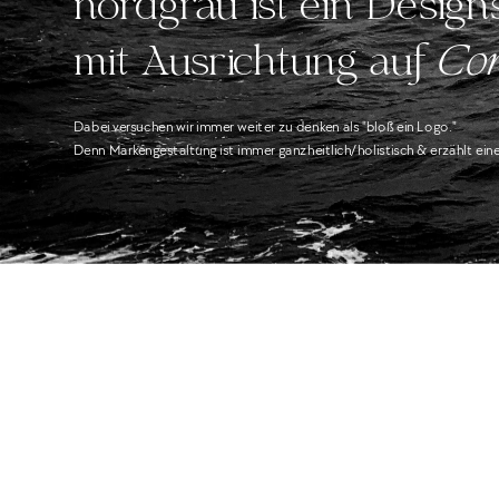
nordgrau ist ein Designs
mit Ausrichtung auf 
Cor
Dabei versuchen wir immer weiter zu denken als "bloß ein Logo." 
Denn Markengestaltung ist immer ganzheitlich/holistisch & erzählt eine