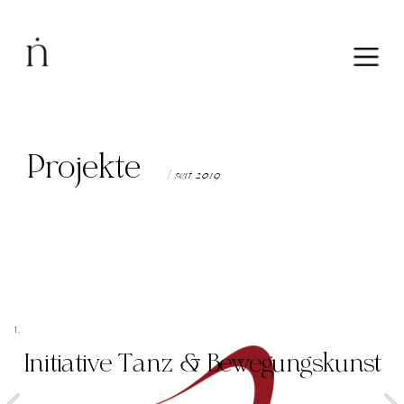
Projekte
 | seit 
20
19
1.
Initiative Tanz & Bewegungskunst
W
ir helfen österreichischen Unternehmen bei d