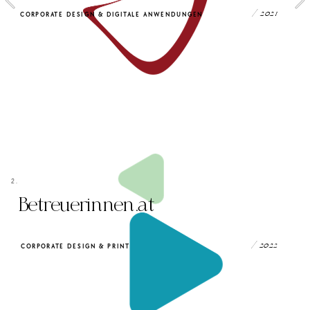
Markengestaltung und bringen so einen entsc
/ 2021
CORPORATE DESIGN & DIGITALE ANWENDUNGEN
Vorteil am Markt.
aber:
2.
Betreuerinnen.at
/ 202
2
CORPORATE DESIGN
 & PRINT